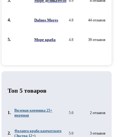
3.
Море деликатесов
4.9
8 отзывов
4.
Dalnos Mores
4.8
44 отзывов
5.
Море краба
4.8
39 отзывов
Топ 5 товаров
Вяленая корюшка 25+
1.
5.0
2 отзывов
икряная
Фаланга краба камчатского
2.
5.0
3 отзывов
(Экстра 12+)