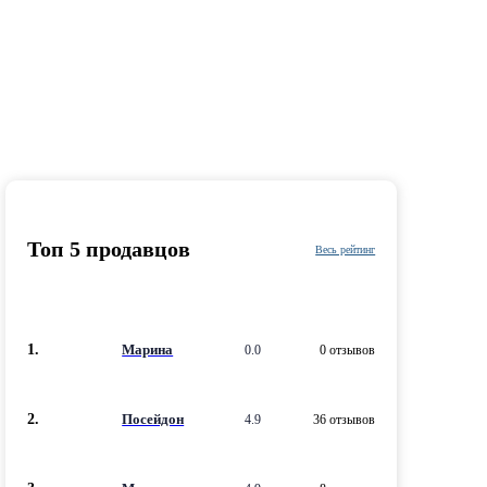
Топ 5 продавцов
Весь рейтинг
1.
Марина
0.0
0 отзывов
2.
Посейдон
4.9
36 отзывов