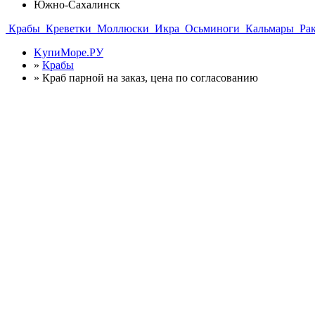
Южно-Сахалинск
Крабы
Креветки
Моллюски
Икра
Осьминоги
Кальмары
Ра
KупиМоре.РУ
»
Крабы
»
Краб парной на заказ, цена по согласованию