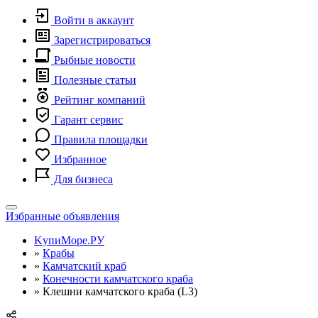
Войти в аккаунт
Зарегистрироваться
Рыбные новости
Полезные статьи
Рейтинг компаний
Гарант сервис
Правила площадки
Избранное
Для бизнеса
Toggle
Избранные объявления
navigation
KупиМоре.РУ
»
Крабы
»
Камчатский краб
»
Конечности камчатского краба
»
Клешни камчатского краба (L3)