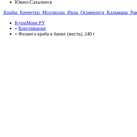
Южно-Сахалинск
Крабы
Креветки
Моллюски
Икра
Осьминоги
Кальмары
Ра
KупиМоре.РУ
»
Консервация
»
Фаланга краба в банке (жесть), 240 г