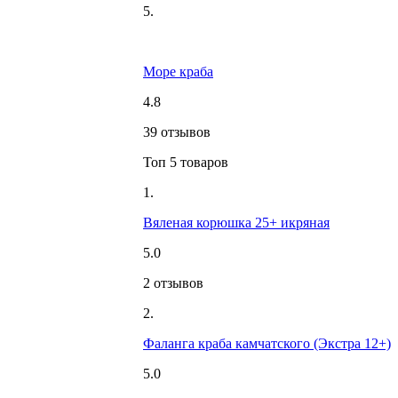
5.
Море краба
4.8
39 отзывов
Топ 5 товаров
1.
Вяленая корюшка 25+ икряная
5.0
2 отзывов
2.
Фаланга краба камчатского (Экстра 12+)
5.0