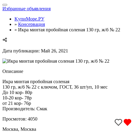
Toggle
Избранные объявления
navigation
KупиМоре.РУ
»
Консервация
»
Икра минтая пробойная соленая 130 гр, ж/б № 22
Дата публикации: Май 26, 2021
Описание
Икра минтая пробойная соленая
130 гр, ж/б № 22 с ключом, ГОСТ, 36 шт/уп, 10 мес
До 10 кор- 80р
10-20 кор- 78р
от 21 кор- 76р
Производитель: Смак
Просмотов: 4050
Москва, Москва