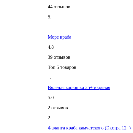
44 отзывов
5.
Море краба
4.8
39 отзывов
Топ 5 товаров
1.
Вяленая корюшка 25+ икряная
5.0
2 отзывов
2.
Фаланга краба камчатского (Экстра 12+)