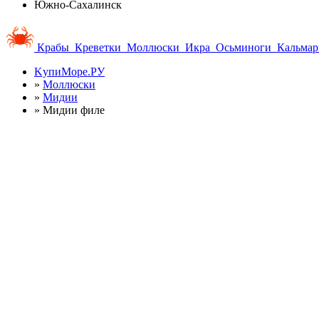
Южно-Сахалинск
Крабы
Креветки
Моллюски
Икра
Осьминоги
Кальма
KупиМоре.РУ
»
Моллюски
»
Мидии
»
Мидии филе