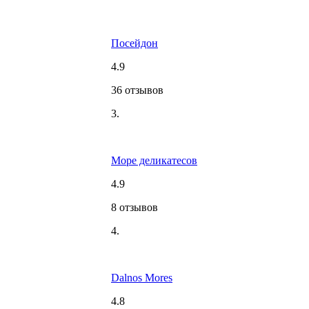
Посейдон
4.9
36 отзывов
3.
Море деликатесов
4.9
8 отзывов
4.
Dalnos Mores
4.8