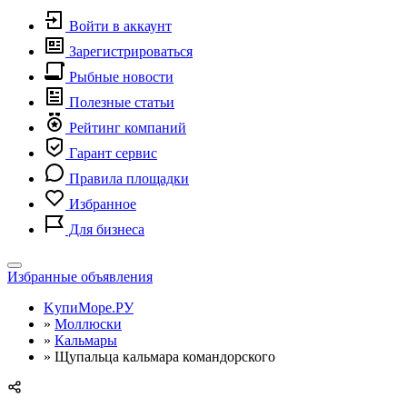
Войти в аккаунт
Зарегистрироваться
Рыбные новости
Полезные статьи
Рейтинг компаний
Гарант сервис
Правила площадки
Избранное
Для бизнеса
Toggle
Избранные объявления
navigation
KупиМоре.РУ
»
Моллюски
»
Кальмары
»
Щупальца кальмара командорского