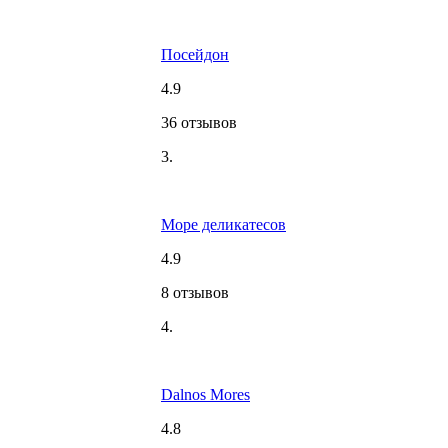
Посейдон
4.9
36 отзывов
3.
Море деликатесов
4.9
8 отзывов
4.
Dalnos Mores
4.8