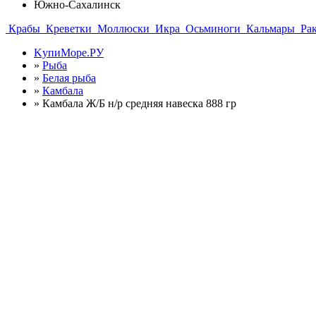
Южно-Сахалинск
Крабы
Креветки
Моллюски
Икра
Осьминоги
Кальмары
Ра
KупиМоре.РУ
»
Рыба
»
Белая рыба
»
Камбала
»
Камбала Ж/Б н/р средняя навеска 888 гр