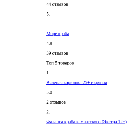
44 отзывов
5.
Море краба
4.8
39 отзывов
Топ 5 товаров
1.
Вяленая корюшка 25+ икряная
5.0
2 отзывов
2.
Фаланга краба камчатского (Экстра 12+)