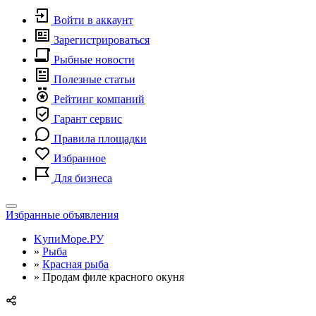
Войти в аккаунт
Зарегистрироваться
Рыбные новости
Полезные статьи
Рейтинг компаний
Гарант сервис
Правила площадки
Избранное
Для бизнеса
Toggle
Избранные объявления
navigation
KупиМоре.РУ
»
Рыба
»
Красная рыба
»
Продам филе красного окуня