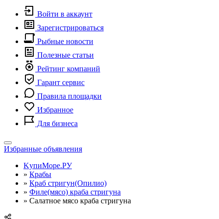
Войти в аккаунт
Зарегистрироваться
Рыбные новости
Полезные статьи
Рейтинг компаний
Гарант сервис
Правила площадки
Избранное
Для бизнеса
Toggle
Избранные объявления
navigation
KупиМоре.РУ
»
Крабы
»
Краб стригун(Опилио)
»
Филе(мясо) краба стригуна
»
Салатное мясо краба стригуна