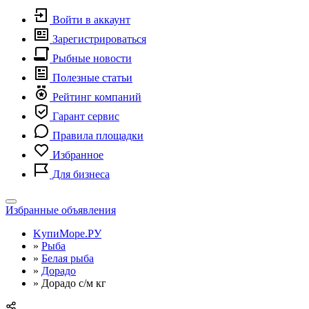
Войти в аккаунт
Зарегистрироваться
Рыбные новости
Полезные статьи
Рейтинг компаний
Гарант сервис
Правила площадки
Избранное
Для бизнеса
Toggle
Избранные объявления
navigation
KупиМоре.РУ
»
Рыба
»
Белая рыба
»
Дорадо
»
Дорадо с/м кг