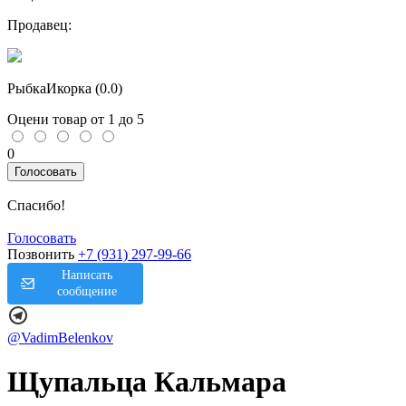
Продавец:
РыбкаИкорка (
0.0
)
Оцени товар от 1 до 5
0
Голосовать
Спасибо!
Голосовать
Позвонить
+7 (931) 297-99-66
Написать
сообщение
@VadimBelenkov
Щупальца Кальмара