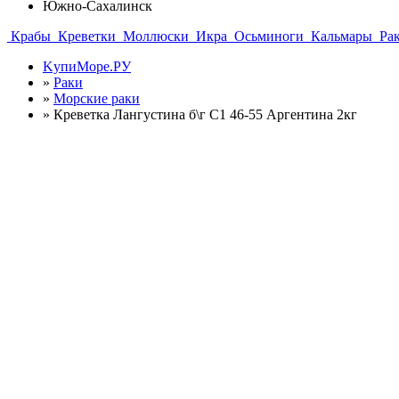
Южно-Сахалинск
Крабы
Креветки
Моллюски
Икра
Осьминоги
Кальмары
Ра
KупиМоре.РУ
»
Раки
»
Морские раки
»
Креветка Лангустина б\г С1 46-55 Аргентина 2кг