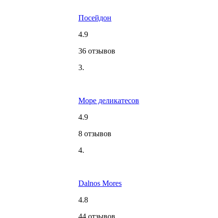
Посейдон
4.9
36 отзывов
3.
Море деликатесов
4.9
8 отзывов
4.
Dalnos Mores
4.8
44 отзывов