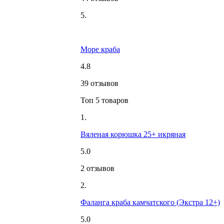
5.
Море краба
4.8
39 отзывов
Топ 5 товаров
1.
Вяленая корюшка 25+ икряная
5.0
2 отзывов
2.
Фаланга краба камчатского (Экстра 12+)
5.0