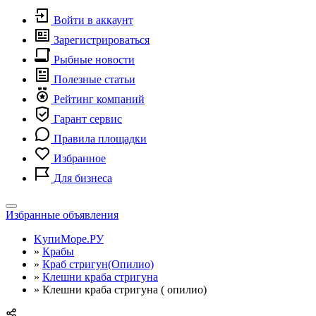
Войти в аккаунт
Зарегистрироваться
Рыбные новости
Полезные статьи
Рейтинг компаний
Гарант сервис
Правила площадки
Избранное
Для бизнеса
Toggle
Избранные объявления
navigation
KупиМоре.РУ
»
Крабы
»
Краб стригун(Опилио)
»
Клешни краба стригуна
»
Клешни краба стригуна ( опилио)