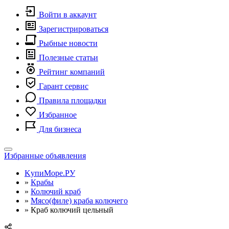
Войти в аккаунт
Зарегистрироваться
Рыбные новости
Полезные статьи
Рейтинг компаний
Гарант сервис
Правила площадки
Избранное
Для бизнеса
Toggle
Избранные объявления
navigation
KупиМоре.РУ
»
Крабы
»
Колючий краб
»
Мясо(филе) краба колючего
»
Краб колючий цельный