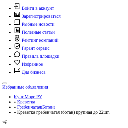
Войти в аккаунт
Зарегистрироваться
Рыбные новости
Полезные статьи
Рейтинг компаний
Гарант сервис
Правила площадки
Избранное
Для бизнеса
Toggle
Избранные объявления
navigation
KупиМоре.РУ
»
Креветка
»
Гребенчатая(Ботан)
»
Креветка гребенчатая (ботан) крупная до 22шт.