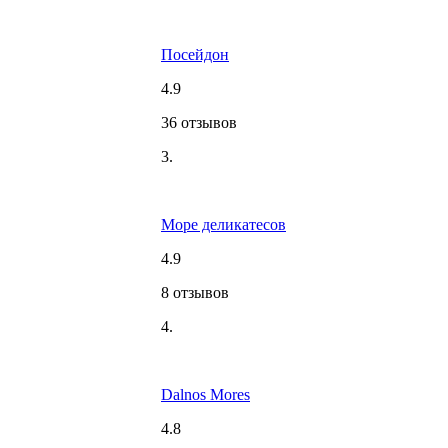
Посейдон
4.9
36 отзывов
3.
Море деликатесов
4.9
8 отзывов
4.
Dalnos Mores
4.8