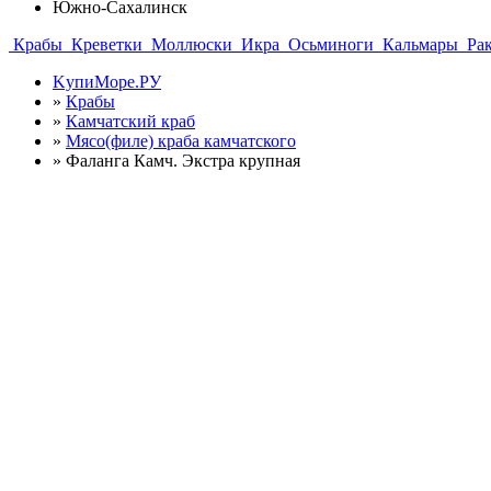
Южно-Сахалинск
Крабы
Креветки
Моллюски
Икра
Осьминоги
Кальмары
Ра
KупиМоре.РУ
»
Крабы
»
Камчатский краб
»
Мясо(филе) краба камчатского
»
Фаланга Камч. Экстра крупная