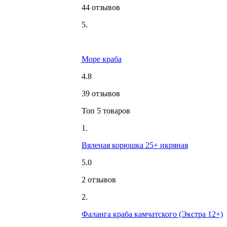
44 отзывов
5.
Море краба
4.8
39 отзывов
Топ 5 товаров
1.
Вяленая корюшка 25+ икряная
5.0
2 отзывов
2.
Фаланга краба камчатского (Экстра 12+)