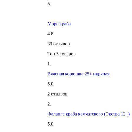
5.
Море краба
4.8
39 отзывов
Топ 5 товаров
1.
Вяленая корюшка 25+ икряная
5.0
2 отзывов
2.
Фаланга краба камчатского (Экстра 12+)
5.0