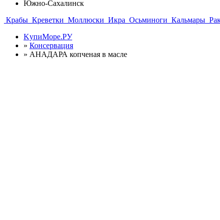
Южно-Сахалинск
Крабы
Креветки
Моллюски
Икра
Осьминоги
Кальмары
Ра
KупиМоре.РУ
»
Консервация
»
АНАДАРА копченая в масле