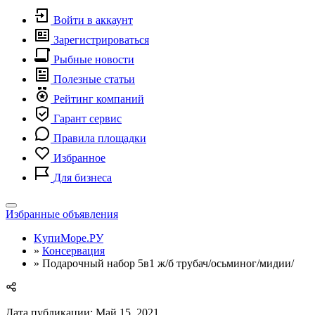
Войти в аккаунт
Зарегистрироваться
Рыбные новости
Полезные статьи
Рейтинг компаний
Гарант сервис
Правила площадки
Избранное
Для бизнеса
Toggle
Избранные объявления
navigation
KупиМоре.РУ
»
Консервация
»
Подарочный набор 5в1 ж/б трубач/осьминог/мидии/
Дата публикации: Май 15, 2021