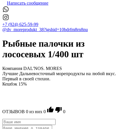
Написать сообщение
+7 (924) 625-59-99
@dv_moreprodukt_38?igshid=10bdrfm8rn8nu
Рыбные палочки из
лососевых 1/400 шт
Компания DAL'NOS. MORES
Лучшие Дальневосточный морепродукты на любой вкус.
Первый в своей стихии.
Кешбэк 15%
ОТЗЫВОВ
0
из ниx
0
0