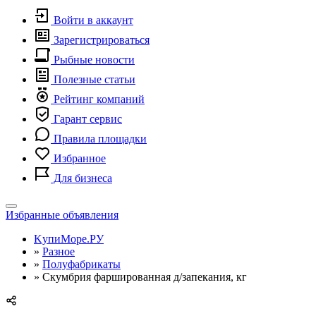
Войти в аккаунт
Зарегистрироваться
Рыбные новости
Полезные статьи
Рейтинг компаний
Гарант сервис
Правила площадки
Избранное
Для бизнеса
Toggle
Избранные объявления
navigation
KупиМоре.РУ
»
Разное
»
Полуфабрикаты
»
Скумбрия фаршированная д/запекания, кг