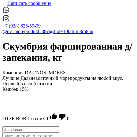
Написать сообщение
+7 (924) 625-59-99
@dv_moreprodukt_38?igshid=10bdrfm8rn8nu
Скумбрия фаршированная д/
запекания, кг
Компания DAL'NOS. MORES
Лучшие Дальневосточный морепродукты на любой вкус.
Первый в своей стихии.
Кешбэк 15%
ОТЗЫВОВ
1
из ниx
1
0