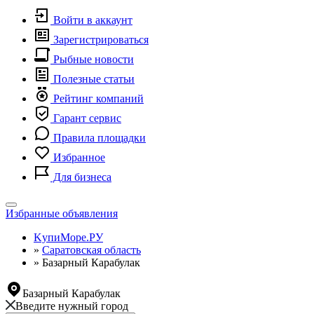
Войти в аккаунт
Зарегистрироваться
Рыбные новости
Полезные статьи
Рейтинг компаний
Гарант сервис
Правила площадки
Избранное
Для бизнеса
Toggle
Избранные объявления
navigation
KупиМоре.РУ
»
Саратовская область
»
Базарный Карабулак
Базарный Карабулак
Введите нужный город