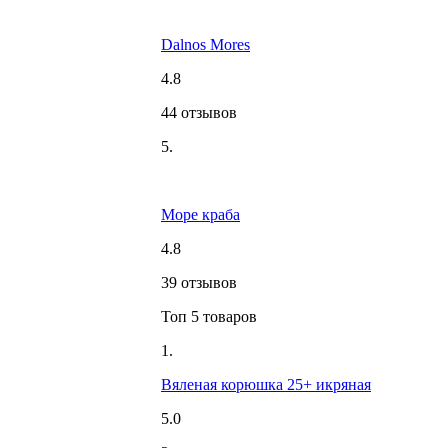
Dalnos Mores
4.8
44 отзывов
5.
Море краба
4.8
39 отзывов
Топ 5 товаров
1.
Вяленая корюшка 25+ икряная
5.0