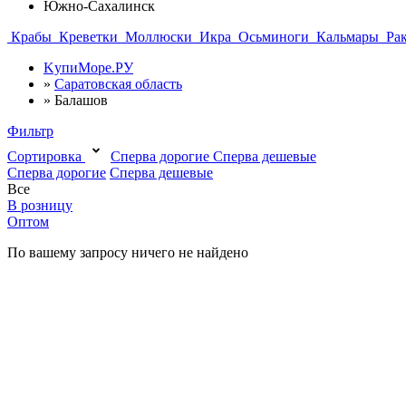
Южно-Сахалинск
Крабы
Креветки
Моллюски
Икра
Осьминоги
Кальмары
Ра
KупиМоре.РУ
»
Саратовская область
»
Балашов
Фильтр
Сортировка
Сперва дорогие
Сперва дешевые
Сперва дорогие
Сперва дешевые
Все
В розницу
Оптом
По вашему запросу ничего не найдено