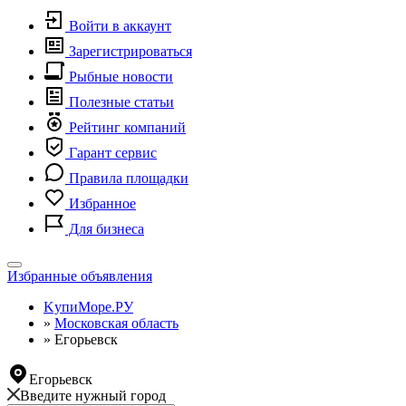
Войти в аккаунт
Зарегистрироваться
Рыбные новости
Полезные статьи
Рейтинг компаний
Гарант сервис
Правила площадки
Избранное
Для бизнеса
Toggle
Избранные объявления
navigation
KупиМоре.РУ
»
Московская область
»
Егорьевск
Егорьевск
Введите нужный город