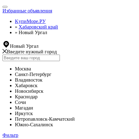
Toggle
Избранные объявления
navigation
KупиМоре.РУ
»
Хабаровский край
»
Новый Ургал
Новый Ургал
Введите нужный город
Москва
Санкт-Петербург
Владивосток
Хабаровск
Новосибирск
Краснодар
Сочи
Магадан
Иркутск
Петропавловск-Камчатский
Южно-Сахалинск
Фильтр