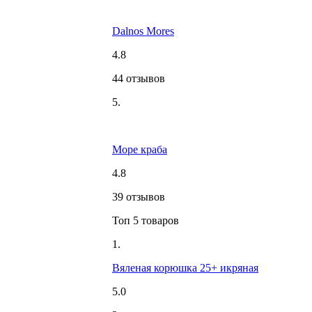
Dalnos Mores
4.8
44 отзывов
5.
Море краба
4.8
39 отзывов
Топ 5 товаров
1.
Вяленая корюшка 25+ икряная
5.0