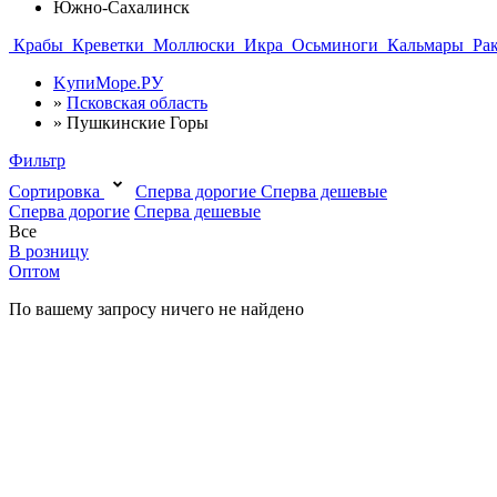
Южно-Сахалинск
Крабы
Креветки
Моллюски
Икра
Осьминоги
Кальмары
Ра
KупиМоре.РУ
»
Псковская область
»
Пушкинские Горы
Фильтр
Сортировка
Сперва дорогие
Сперва дешевые
Сперва дорогие
Сперва дешевые
Все
В розницу
Оптом
По вашему запросу ничего не найдено