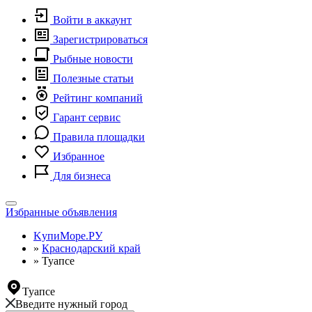
Войти в аккаунт
Зарегистрироваться
Рыбные новости
Полезные статьи
Рейтинг компаний
Гарант сервис
Правила площадки
Избранное
Для бизнеса
Toggle
Избранные объявления
navigation
KупиМоре.РУ
»
Краснодарский край
»
Туапсе
Туапсе
Введите нужный город