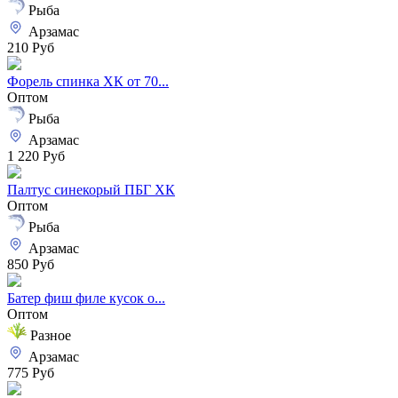
Рыба
Арзамас
210 Руб
Форель спинка ХК от 70...
Оптом
Рыба
Арзамас
1 220 Руб
Палтус синекорый ПБГ ХК
Оптом
Рыба
Арзамас
850 Руб
Батер фиш филе кусок о...
Оптом
Разное
Арзамас
775 Руб