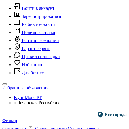
Войти в аккаунт
Зарегистрироваться
Рыбные новости
Полезные статьи
Рейтинг компаний
Гарант сервис
Правила площадки
Избранное
Для бизнеса
Toggle
Избранные объявления
navigation
KупиМоре.РУ
»
Чеченская Республика
Все города
Фильтр
Сортировка
Сперва дорогие
Сперва дешевые